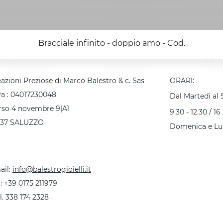
Bracciale infinito - doppio amo - Cod.
azioni Preziose di Marco Balestro & c. Sas
ORARI:
va : 04017230048
Dal Martedì al
rso 4 novembre 9|A1
9.30 - 12.30 / 16 
037 SALUZZO
Domenica e Lu
ail:
info@balestrogioielli.it
 :
+39 0175 211979
l. 338 174 2328