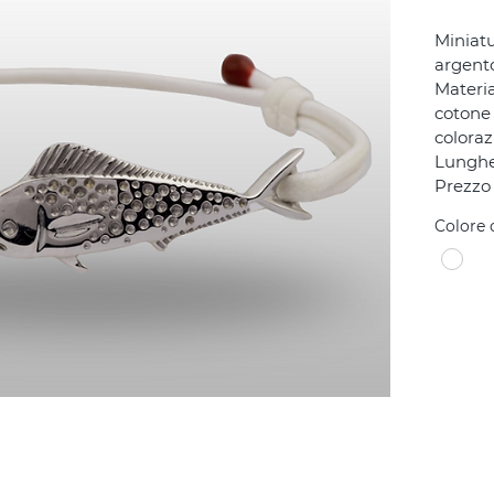
Miniatu
argento
Materia
cotone 
coloraz
Lunghe
Prezzo
Colore 