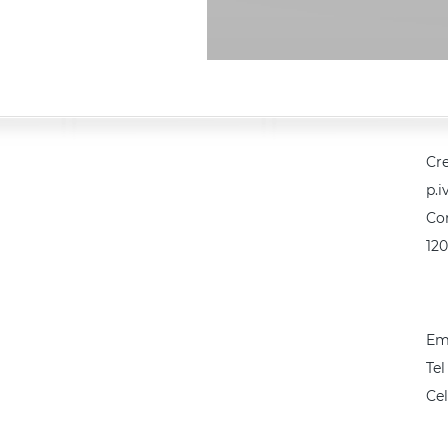
Cre
p.i
Co
12
Em
Tel
Cel