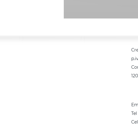
Cre
p.i
Co
12
Em
Tel
Cel