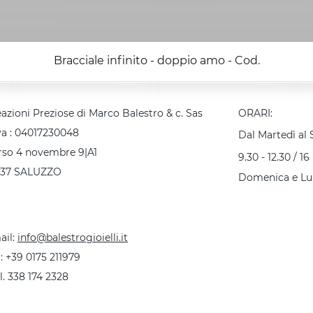
Bracciale infinito - doppio amo - Cod.
azioni Preziose di Marco Balestro & c. Sas
ORARI:
va : 04017230048
Dal Martedì al
rso 4 novembre 9|A1
9.30 - 12.30 / 16 
037 SALUZZO
Domenica e Lu
ail:
info@balestrogioielli.it
 :
+39 0175 211979
l. 338 174 2328