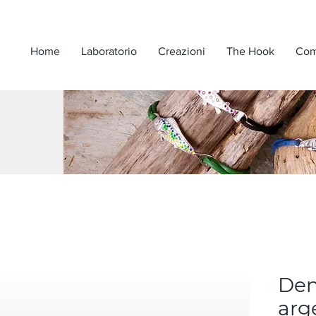
Home
Laboratorio
Creazioni
The Hook
Com
Den
arg