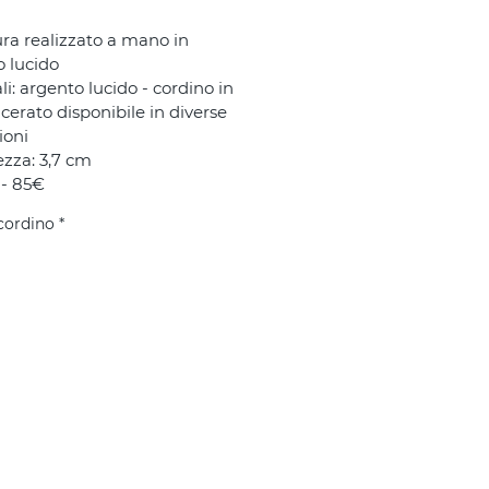
ra realizzato a mano in 
 lucido
li: argento lucido - cordino in 
cerato disponibile in diverse 
ioni
zza: 3,7 cm
 - 85€
cordino
*