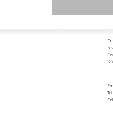
Cre
p.i
Co
12
Em
Tel
Cel