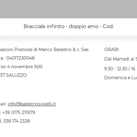
Bracciale infinito - doppio amo - Cod.
azioni Preziose di Marco Balestro & c. Sas
ORARI:
va : 04017230048
Dal Martedì al
rso 4 novembre 9|A1
9.30 - 12.30 / 16 
037 SALUZZO
Domenica e Lu
ail:
info@balestrogioielli.it
 :
+39 0175 211979
l. 338 174 2328