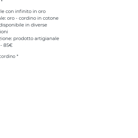
le con infinito in oro
le: oro - cordino in cotone 
disponibile in diverse 
ioni 
ione: prodotto artigianale
 - 85€
cordino
*