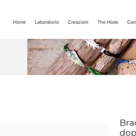
Home
Laboratorio
Creazioni
The Hook
Com
Brac
dop